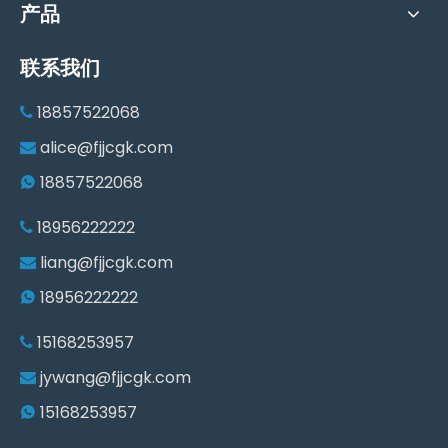
产品
联系我们
18857522068

alice@fjjcgk.com

18857522068

18956222222

liang@fjjcgk.com

18956222222

15168253957

jywang@fjjcgk.com

15168253957
