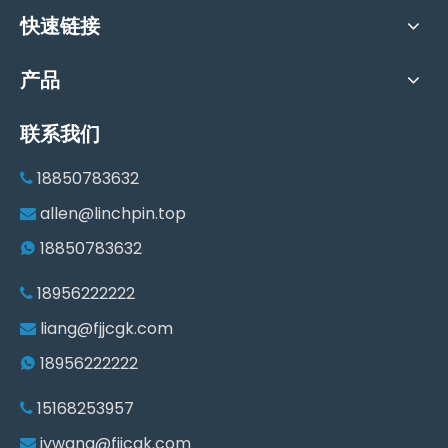
快速链接
产品
联系我们
18850783632

a
llen@linchpin.top

1
8850783632

18956222222

liang@fjjcgk.com

18956222222

15168253957

jywang@fjjcgk.com
