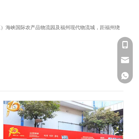
江）海峡国际农产品物流园及福州现代物流城，距福州绕
188575
189562
alice@f
1516825
liang@f
+86 18
jywang
+86 18
+86 151